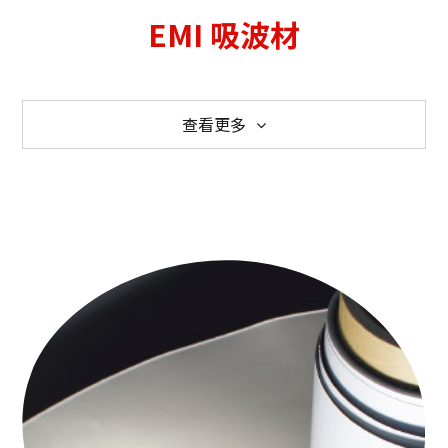
EMI 吸波材
查看更多
全部產品
吸波材
導電漆
導電布
高導磁合金
低頻防磁合金吸波材
銀銅導電漆
無線充電吸波材
純銀導電漆
電磁式觸控吸波材
鎳導電漆
鐵氧體吸波材
高溫銀銅導電漆