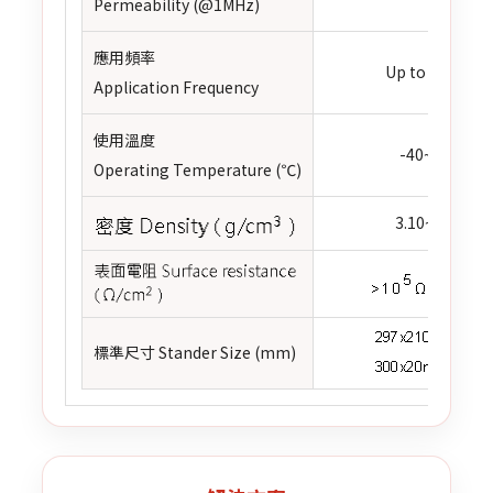
Permeability (@1MHz)
應用頻率
Up to 6 GHz
Application Frequency
使用溫度
-40~120
Operating Temperature (℃)
3.10~3.60
標準尺寸 Stander Size (mm)