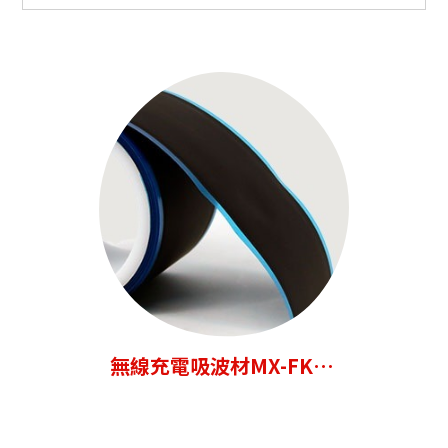
全部產品
吸波材
導電漆
導電布
高導磁合金
低頻防磁合金吸波材
銀銅導電漆
無線充電吸波材
純銀導電漆
電磁式觸控吸波材
鎳導電漆
鐵氧體吸波材
高溫銀銅導電漆
NFC / RFID 吸波材
無線充電吸波材MX-FKW-
EMI 吸波材
100
微波 & 5G吸波材