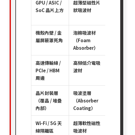
GPU / ASIC /
超薄型磁性片
1 GHz
SoC 晶片上方
狀吸波材
～ 10
GHz
機殼內壁 / 金
泡棉吸波材
0.5
屬屏蔽罩死角
（Foam
GHz ～
Absorber）
6 GHz
高速傳輸線 /
高頻低介電吸
2 GHz
PCIe / HBM
波材
～ 40
周邊
GHz
晶片封裝層
吸波塗層
> 3
（覆晶 / 堆疊
（Absorber
GHz
內部）
Coating）
Wi-Fi / 5G 天
超薄軟性磁性
2.4
線隔離區
吸波材
GHz ～