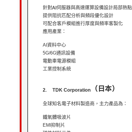
AI
針對
伺服器與高速運算設備設計局部熱
提供阻抗匹配分析與頻段優化設計
可配合客戶模組進行厚度與頻率客製化
應用產業：
AI
資料中心
5G/6G
通訊設備
電動車電源模組
工業控制系統
（日本）
2.
TDK Corporation
全球知名電子材料製造商，主力產品為：
鐵氧體吸波片
EMI
抑制片