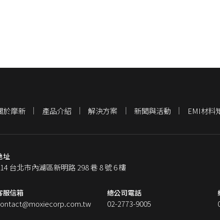
關於摩新
產品介紹
解決方案
新聞與活動
EMI材料
地址
114 台北市內湖區新明路 298 巷 8 號 6 樓
客服信箱
總公司電話
contact@moxiecorp.com.tw
02-2773-9005