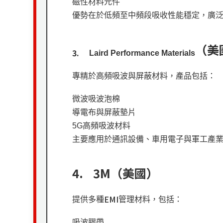
磁性材料元件
優勢在於低頻至中頻段吸收性能穩定，廣
（美
3.
Laird Performance Materials
專精於高頻吸波與屏蔽材料，產品包括：
微波吸波泡棉
導電布與屏蔽墊片
5G
高頻吸波材料
主要應用於通訊設備、車用電子與軍工產
4.
3M
（美國）
EMI
提供多種
管理材料，包括：
吸波膠帶