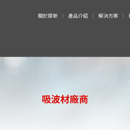
關於摩新
產品介紹
解決方案
EMI 防護專家
吸波材
導電漆
導電布
高導磁
吸波材廠商