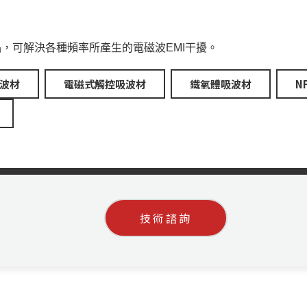
產品，可解決各種頻率所產生的電磁波EMI干擾。
波材
電磁式觸控吸波材
鐵氧體吸波材
N
技術諮詢