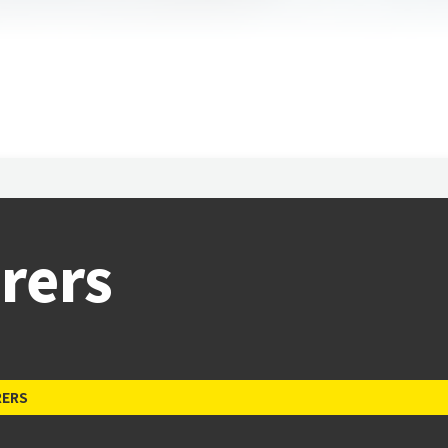
rers
RERS