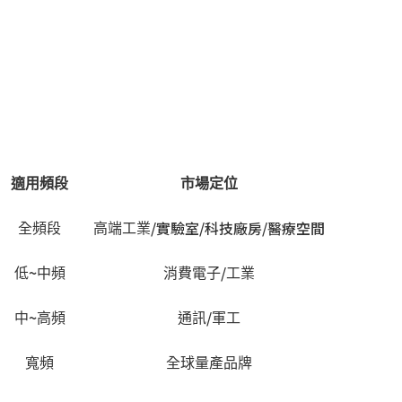
適用頻段
市場定位
/實驗室/科技廠房/醫療空間
全頻段
高端工業
~
/
低
中頻
消費電子
工業
~
/
中
高頻
通訊
軍工
寬頻
全球量產品牌