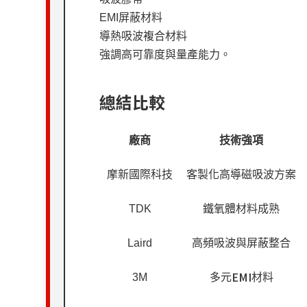
EMI
屏蔽材料
導熱吸波複合材料
強調高可靠度與量產能力。
總結比較
廠商
技術強項
摩新國際科技
客製化高導磁吸波方案
TDK
鐵氧體材料成熟
Laird
高頻吸波與屏蔽整合
EMI
3M
多元
材料