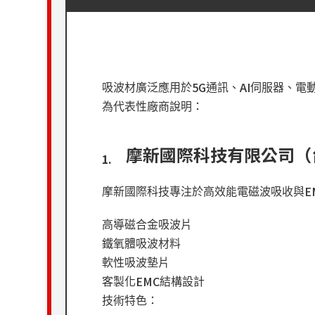
5G
AI
吸波材廣泛應用於
通訊、
伺服器、電
為代表性廠商說明：
摩新國際科技有限公司（
1.
E
摩新國際科技專注於高效能電磁波吸收與
高導磁合金吸波片
鐵氧體吸波材料
軟性吸波墊片
EMC
客製化
結構設計
技術特色：