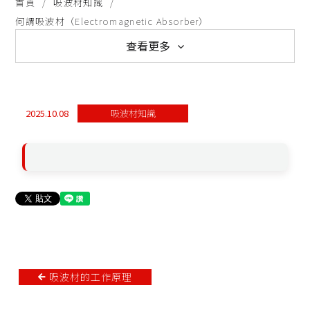
首頁
吸波材知識
何謂吸波材（Electromagnetic Absorber）
查看更多
全部消息
新聞與活動
吸波材知識
新材料發表
導電布知識
導電漆知識
2025.10.08
吸波材知識
吸波材的工作原理