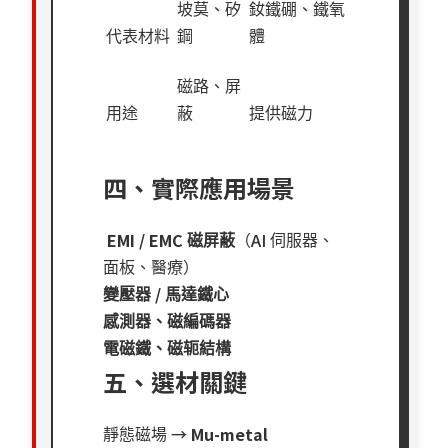
坡莫、矽
釹鐵硼、鐵氧
代表材料
鋼
體
磁路、屏
用途
蔽
提供磁力
四、實際應用場景
EMI / EMC
AI
磁屏蔽
（
伺服器、
面板、醫療）
/
變壓器
馬達鐵心
感測器、磁編碼器
電磁鐵、磁轭結構
五、選材關鍵
→
Mu-metal
靜態磁場