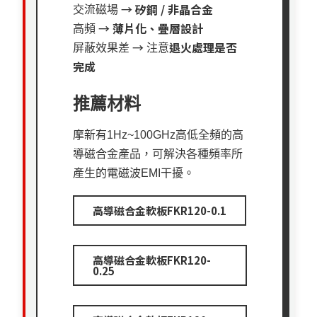
→
矽鋼
/
非晶合金
交流磁場
→
薄片化、疊層設計
高頻
→
退火處理是否
屏蔽效果差
注意
完成
推薦材料
摩新有1Hz~100GHz高低全頻的高
導磁合金產品，可解決各種頻率所
產生的電磁波EMI干擾。
高導磁合金軟板FKR120-0.1
高導磁合金軟板FKR120-
0.25