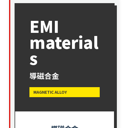
EMI
material
s
導磁合金
MAGNETIC ALLOY