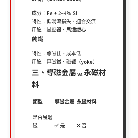
Fe + 2–4% Si
成分：
特性：低渦流損失、適合交流
用途：變壓器、馬達鐵心
純鐵
特性：導磁佳、成本低
yoke
用途：電磁鐵、磁轭（
）
三、導磁金屬
永磁材
vs
料
類型
導磁金屬
永磁材料
是否易退
磁
✅
是
❌
否