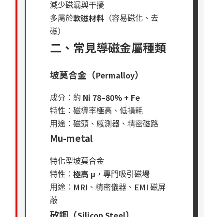
減少磁漏與干擾
軟磁材料
多屬於
（容易磁化、去
磁）
二、常見導磁金屬種類
坡莫合金（
）
Permalloy
Ni 78–80% + Fe
成分：約
特性：磁導率極高、低損耗
用途：磁頭、感測器、精密磁路
Mu-metal
特化型坡莫合金
極高
μ
特性：
，專門吸引磁場
MRI
EMI
用途：
、精密儀器、
磁屏
蔽
矽鋼（
）
Silicon Steel