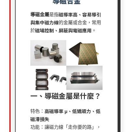
導磁合金
磁導率高、容易導引
導磁金屬
是指
與集中磁力線
的金屬或合金，常用
磁場控制、屏蔽與電磁應用
於
。
一、導磁金屬是什麼？
高磁導率
μ
、低矯頑力、低
特色：
磁滯損失
功能：讓磁力線「走你要的路」，