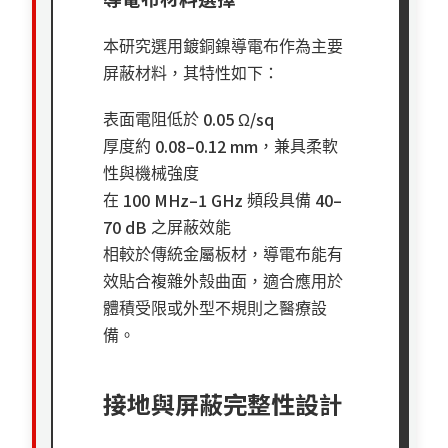
本研究選用鍍銅鎳導電布作為主要
屏蔽材料，其特性如下：
0.05 Ω/sq
表面電阻低於
0.08–0.12 mm
厚度約
，兼具柔軟
性與機械強度
100 MHz–1 GHz
40–
在
頻段具備
70 dB
之屏蔽效能
相較於傳統金屬板材，導電布能有
效貼合複雜外殼曲面，適合應用於
體積受限或外型不規則之醫療設
備。
接地與屏蔽完整性設計