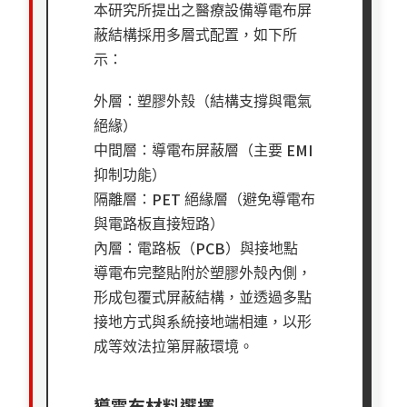
本研究所提出之醫療設備導電布屏
蔽結構採用多層式配置，如下所
示：
外層：塑膠外殼（結構支撐與電氣
絕緣）
EMI
中間層：導電布屏蔽層（主要
抑制功能）
PET
隔離層：
絕緣層（避免導電布
與電路板直接短路）
PCB
內層：電路板（
）與接地點
導電布完整貼附於塑膠外殼內側，
形成包覆式屏蔽結構，並透過多點
接地方式與系統接地端相連，以形
成等效法拉第屏蔽環境。
導電布材料選擇